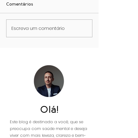
Comentários
Escreva um comentário
A OBRA INVISÍVEL.
Fim da culpa m
QUANDO O COMEÇO
O papel do D
DA VIDA, VEM DE UM
epigenética do
SALDO NEGATIVO.
Transtorno do
Autista (TEA) 
TDAH.
Olá!
Este blog é destinado a você, que se
preocupa com saúde mental e deseja
viver com mais leveza, clareza e bem-