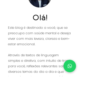
Olá!
Este blog é destinado a você, que se
preocupa com saúde mental e deseja
viver com mais leveza, clareza e bem-
estar emocional.
Através de textos de linguagem
simples e diretiva, com intuito de trazer
para você, reflexões relevantes sobre
diversos temas do dia a dia e que
trazem impacto para a sua saúde
mental e consequentemente para a
sua saúde física.
Nesta página, eu desmistifico o que
costumo chamar de psiloguês (a
linguagem complexa da psicologia),