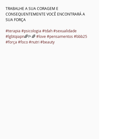
TRABALHE A SUA CORAGEM E 
CONSEQUENTEMENTE VOCÊ ENCONTRARÁ A 
SUA FORÇA
#terapia
#psicologia
#tdah
#sexualidade
#lgbtqiapn
🌈🏳️‍🌈 
#love
#pensamentos
#bbb25
#força
#foco
#nutri
#beauty