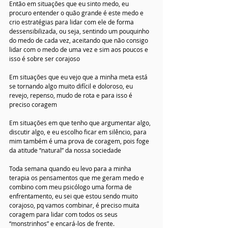
Então em situações que eu sinto medo, eu 
procuro entender o quão grande é este medo e 
crio estratégias para lidar com ele de forma 
dessensibilizada, ou seja, sentindo um pouquinho 
do medo de cada vez, aceitando que não consigo 
lidar com o medo de uma vez e sim aos poucos e 
isso é sobre ser corajoso
Em situações que eu vejo que a minha meta está 
se tornando algo muito difícil e doloroso, eu 
revejo, repenso, mudo de rota e para isso é 
preciso coragem
Em situações em que tenho que argumentar algo, 
discutir algo, e eu escolho ficar em silêncio, para 
mim também é uma prova de coragem, pois foge 
da atitude “natural” da nossa sociedade
Toda semana quando eu levo para a minha 
terapia os pensamentos que me geram medo e 
combino com meu psicólogo uma forma de 
enfrentamento, eu sei que estou sendo muito 
corajoso, pq vamos combinar, é preciso muita 
coragem para lidar com todos os seus 
“monstrinhos” e encará-los de frente.