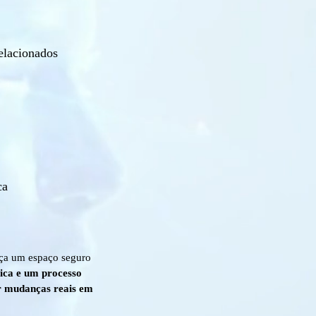
elacionados
ca
eça um espaço seguro
ca e um processo
er mudanças reais em