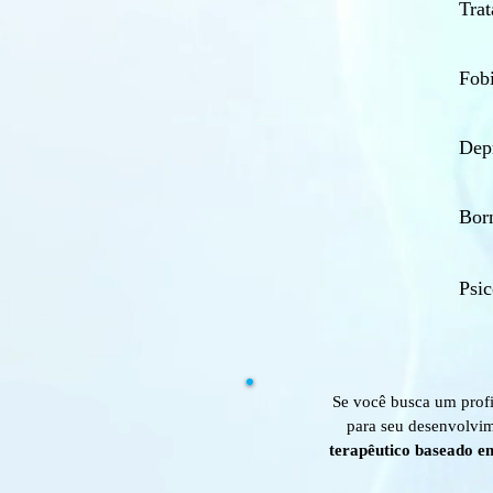
Tra
Fobi
Dep
Bor
Psi
Se você busca um profi
para seu desenvolvim
terapêutico baseado e