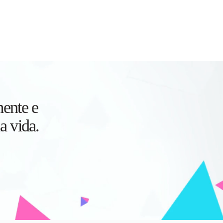
re o Psicólogo
Blog
Contato
ente e
a vida.