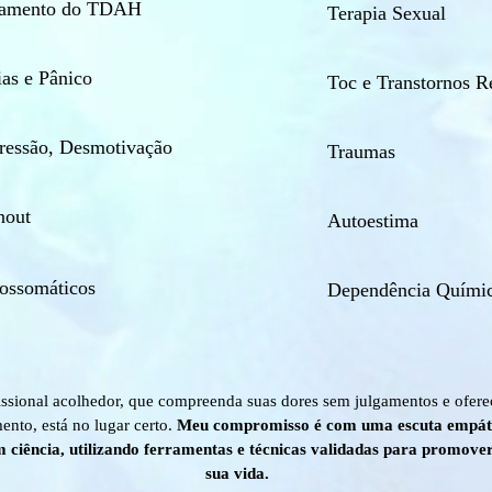
tamento do TDAH
Terapia Sexual
as e Pânico
Toc e Transtornos R
ressão, Desmotivação
Traumas
nout
Autoestima
cossomáticos
Dependência Quími
ssional acolhedor, que compreenda suas dores sem julgamentos e ofer
ento, está no lugar certo.
Meu compromisso é com uma escuta empáti
m ciência, utilizando ferramentas e técnicas validadas para promov
sua vida.