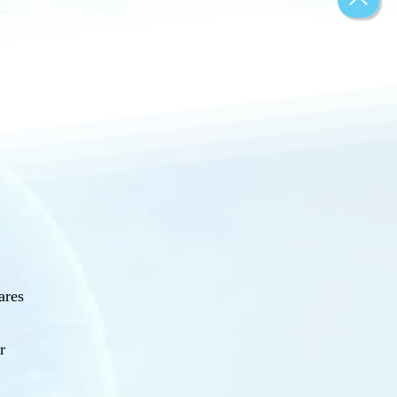
ares
r