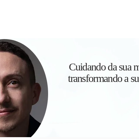
Home
Terapia é para mim?
Como Funciona
Sob
Cuidando da sua m
transformando a su