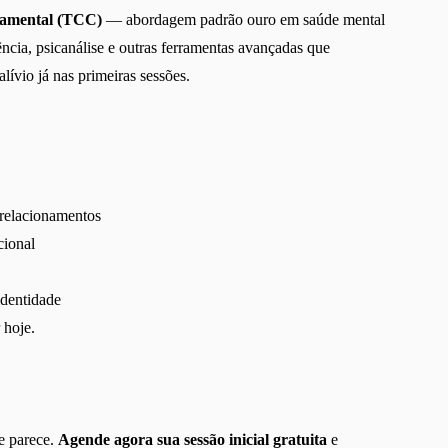
tamental (TCC)
— abordagem padrão ouro em saúde mental
ência, psicanálise e outras ferramentas avançadas que
lívio já nas primeiras sessões.
 relacionamentos
cional
identidade
 hoje.
ue parece.
Agende agora sua sessão inicial gratuita
e