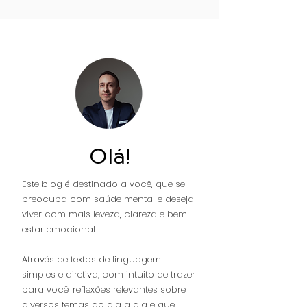
DA VIDA, VEM DE UM
epigenética do
SALDO NEGATIVO.
Transtorno do
Autista (TEA) 
TDAH.
Olá!
Este blog é destinado a você, que se
preocupa com saúde mental e deseja
viver com mais leveza, clareza e bem-
estar emocional.
Através de textos de linguagem
simples e diretiva, com intuito de trazer
para você, reflexões relevantes sobre
diversos temas do dia a dia e que