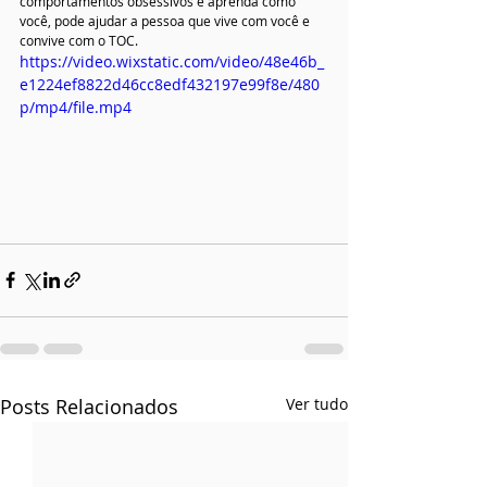
comportamentos obsessivos e aprenda como 
você, pode ajudar a pessoa que vive com você e 
convive com o TOC.
https://video.wixstatic.com/video/48e46b_
e1224ef8822d46cc8edf432197e99f8e/480
p/mp4/file.mp4
Posts Relacionados
Ver tudo