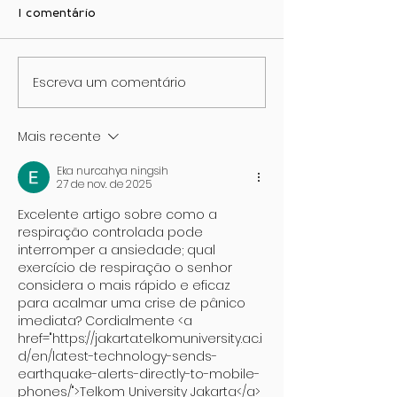
1 comentário
Escreva um comentário
A OBRA INVISÍVEL.
Fim da culpa m
QUANDO O COMEÇO
O papel do D
DA VIDA, VEM DE UM
epigenética do
Mais recente
SALDO NEGATIVO.
Transtorno do
Autista (TEA) 
Eka nurcahya ningsih
TDAH.
27 de nov. de 2025
Excelente artigo sobre como a 
respiração controlada pode 
interromper a ansiedade; qual 
exercício de respiração o senhor 
considera o mais rápido e eficaz 
para acalmar uma crise de pânico 
imediata? Cordialmente <a 
href="https://jakarta.telkomuniversity.ac.i
d/en/latest-technology-sends-
earthquake-alerts-directly-to-mobile-
phones/">Telkom University Jakarta</a>