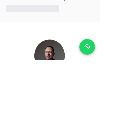
Curtir
Responder
Olá!
Este blog é destinado a você, que se
preocupa com saúde mental e deseja
viver com mais leveza, clareza e bem-
estar emocional.
Através de textos de linguagem
simples e diretiva, com intuito de trazer