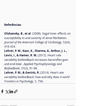
Referências:
Olshansky, B., et al.
 (2008). Vagal tone: effects on 
susceptibility to and severity of atrial fibrillation. 
Journal of the American College of Cardiology
, 52(4), 
416-424.
Lehrer, P. M., Kaur, K., Sharma, A., Arthur, J. L., 
Levin, I., & Hamer, R. M.
 (2012). Heart rate 
variability biofeedback increases baroreflex gain 
and end-tidal . 
Applied Psychophysiology and 
Biofeedback
, 37(2), 91-98.
Lehrer, P. M., & Gevirtz, R.
 (2014). Heart rate 
variability biofeedback: how and why does it work? 
Frontiers in Psychology
, 5, 756.