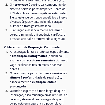
promove o relaxamento e a recuperação).
O 
nervo vago
 é o principal componente do 
sistema nervoso parassimpático. Cerca de 
75% das fibras parassimpáticas estão nele. 
Ele se estende do tronco encefálico e inerva 
diversos órgãos vitais, incluindo coração, 
pulmões e trato gastrointestinal.
Sua função é essencialmente 
acalmar
 o 
corpo, diminuindo a frequência cardíaca, a 
pressão arterial e promovendo a digestão.
O Mecanismo da Respiração Controlada:
A respiração lenta e profunda, especialmente 
a 
respiração diafragmática
 (abdominal), 
estimula os 
receptores sensoriais
 do nervo 
vago localizados nos pulmões e nas vias 
aéreas.
O nervo vago é particularmente sensível ao 
ritmo e à profundidade
 da respiração, 
especialmente à 
expiração lenta e 
prolongada
.
Quando a expiração é mais longa do que a 
inspiração, essa mudança envia um sinal ao 
cérebro, através do nervo vago, de que o 
corpo está em segurança e pode relaxar.